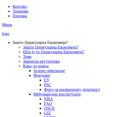
Skip
Контакт
to
Линкови
Secondary
main
Пријава
Menu
content
Мени
logo
Зашто Циркуларна Економија?
Зашто Циркуларна Економија?
Main
Шта је то Циркуларна Економија?
navigation
Теме
Законска регулатива
Како до новца
Зелене обвезнице
Фондови
ЕУ
РАС
Фонд за иновациону делатност
Међународне институције
NBA
FAO
OSCE
GIZ