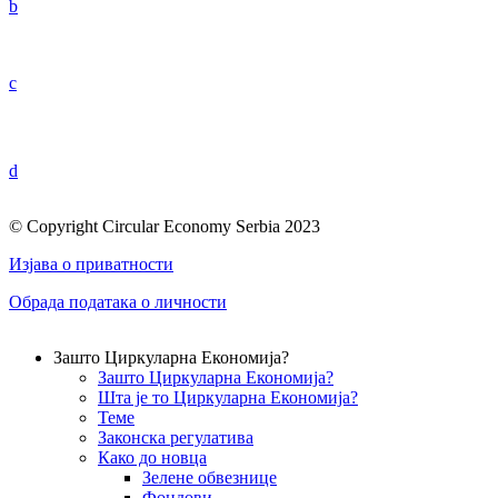
b
c
d
© Copyright Circular Economy Serbia 2023
Изјава о приватности
Обрада података о личности
Зашто Циркуларна Економија?
Зашто Циркуларна Економија?
Шта је то Циркуларна Економија?
Теме
Законска регулатива
Како до новца
Зелене обвезнице
Фондови