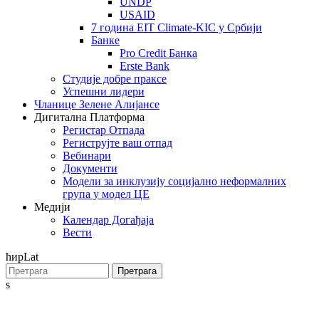
UNDP
USAID
7 година EIT Climate-KIC у Србији
Банке
Pro Credit Банка
Erste Bank
Студије добре праксе
Успешни лидери
Чланице Зелене Алијансе
Дигитална Платформа
Регистар Отпада
Региструјте ваш отпад
Вебинари
Документи
Модели за инклузију социјално неформалних
група у модел ЦЕ
Медији
Календар Догађаја
Вести
ћир
Lat
Претрага
s