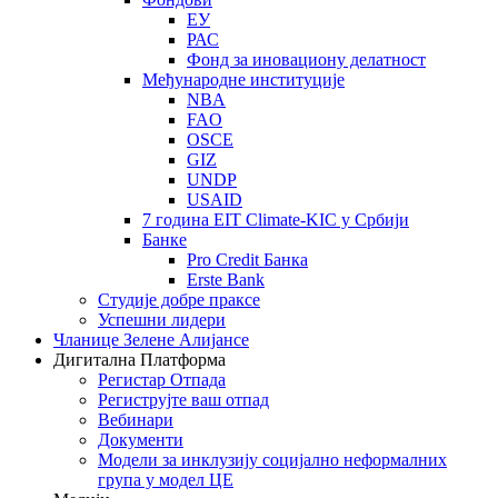
ЕУ
РАС
Фонд за иновациону делатност
Међународне институције
NBA
FAO
OSCE
GIZ
UNDP
USAID
7 година EIT Climate-KIC у Србији
Банке
Pro Credit Банка
Erste Bank
Студије добре праксе
Успешни лидери
Чланице Зелене Алијансе
Дигитална Платформа
Регистар Отпада
Региструјте ваш отпад
Вебинари
Документи
Модели за инклузију социјално неформалних
група у модел ЦЕ