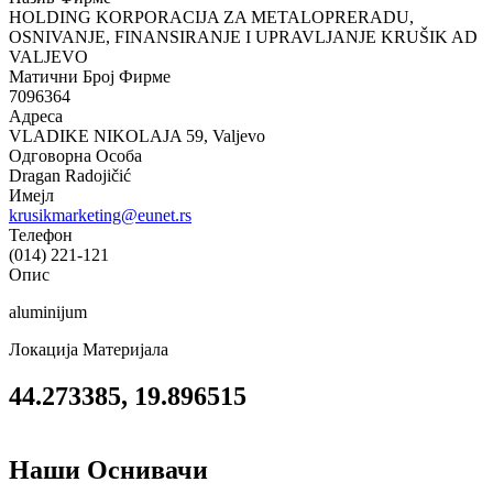
HOLDING KORPORACIJA ZA METALOPRERADU,
OSNIVANJE, FINANSIRANJE I UPRAVLJANJE KRUŠIK AD
VALJEVO
Матични Број Фирме
7096364
Адреса
VLADIKE NIKOLAJA 59, Valjevo
Одговорна Особа
Dragan Radojičić
Имејл
krusikmarketing@eunet.rs
Телефон
(014) 221-121
Опис
aluminijum
Локација Материјала
44.273385, 19.896515
Наши Оснивачи