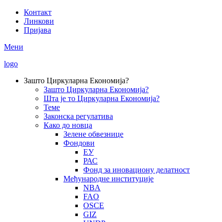
Skip
Контакт
to
Линкови
Secondary
main
Пријава
Menu
content
Мени
logo
Зашто Циркуларна Економија?
Зашто Циркуларна Економија?
Main
Шта је то Циркуларна Економија?
navigation
Теме
Законска регулатива
Како до новца
Зелене обвезнице
Фондови
ЕУ
РАС
Фонд за иновациону делатност
Међународне институције
NBA
FAO
OSCE
GIZ