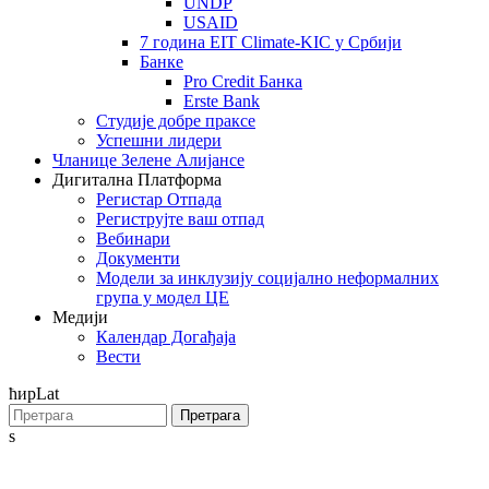
UNDP
USAID
7 година EIT Climate-KIC у Србији
Банке
Pro Credit Банка
Erste Bank
Студије добре праксе
Успешни лидери
Чланице Зелене Алијансе
Дигитална Платформа
Регистар Отпада
Региструјте ваш отпад
Вебинари
Документи
Модели за инклузију социјално неформалних
група у модел ЦЕ
Медији
Календар Догађаја
Вести
ћир
Lat
Претрага
s