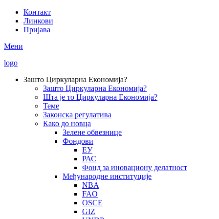
Skip
Контакт
to
Линкови
Secondary
main
Пријава
Menu
content
Мени
logo
Зашто Циркуларна Економија?
Зашто Циркуларна Економија?
Main
Шта је то Циркуларна Економија?
navigation
Теме
Законска регулатива
Како до новца
Зелене обвезнице
Фондови
ЕУ
РАС
Фонд за иновациону делатност
Међународне институције
NBA
FAO
OSCE
GIZ