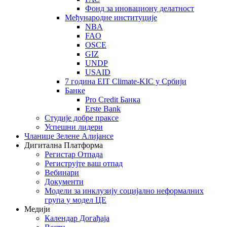
Фонд за иновациону делатност
Међународне институције
NBA
FAO
OSCE
GIZ
UNDP
USAID
7 година EIT Climate-KIC у Србији
Банке
Pro Credit Банка
Erste Bank
Студије добре праксе
Успешни лидери
Чланице Зелене Алијансе
Дигитална Платформа
Регистар Отпада
Региструјте ваш отпад
Вебинари
Документи
Модели за инклузију социјално неформалних
група у модел ЦЕ
Медији
Календар Догађаја