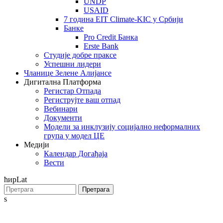
UNDP
USAID
7 година EIT Climate-KIC у Србији
Банке
Pro Credit Банка
Erste Bank
Студије добре праксе
Успешни лидери
Чланице Зелене Алијансе
Дигитална Платформа
Регистар Отпада
Региструјте ваш отпад
Вебинари
Документи
Модели за инклузију социјално неформалних
група у модел ЦЕ
Медији
Календар Догађаја
Вести
ћир
Lat
Претрага
s