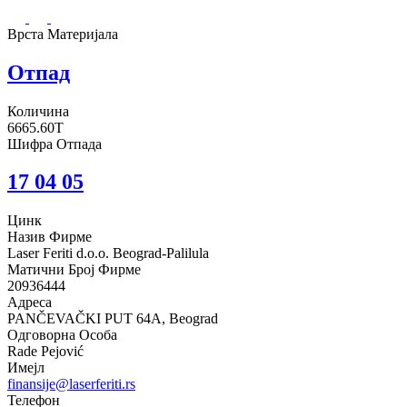
Врста Материјала
Отпад
Количина
6665.60T
Шифра Отпада
17 04 05
Цинк
Назив Фирме
Laser Feriti d.o.o. Beograd-Palilula
Матични Број Фирме
20936444
Адреса
PANČEVAČKI PUT 64A, Beograd
Одговорна Особа
Rade Pejović
Имејл
finansije@laserferiti.rs
Телефон