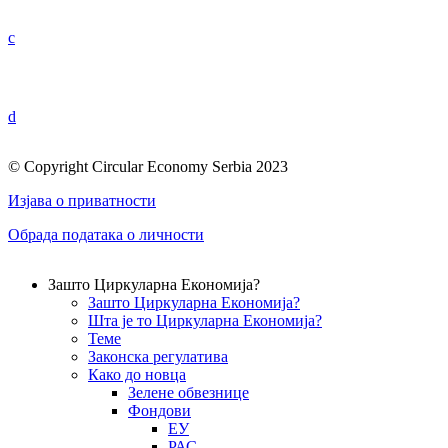
c
d
© Copyright Circular Economy Serbia 2023
Изјава о приватности
Обрада података о личности
Зашто Циркуларна Економија?
Зашто Циркуларна Економија?
Шта је то Циркуларна Економија?
Теме
Законска регулатива
Како до новца
Зелене обвезнице
Фондови
ЕУ
РАС