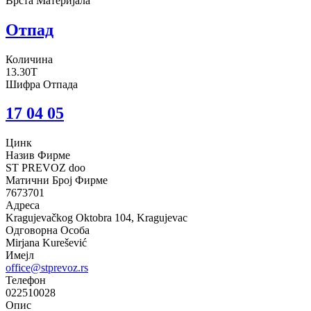
Врста Материјала
Отпад
Количина
13.30T
Шифра Отпада
17 04 05
Цинк
Назив Фирме
ST PREVOZ doo
Матични Број Фирме
7673701
Адреса
Kragujevačkog Oktobra 104, Kragujevac
Одговорна Особа
Mirjana Kurešević
Имејл
office@stprevoz.rs
Телефон
022510028
Опис