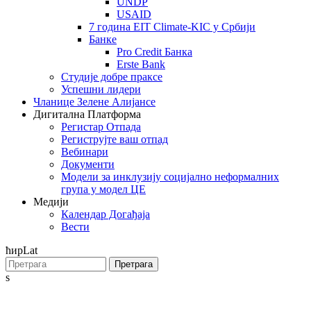
UNDP
USAID
7 година EIT Climate-KIC у Србији
Банке
Pro Credit Банка
Erste Bank
Студије добре праксе
Успешни лидери
Чланице Зелене Алијансе
Дигитална Платформа
Регистар Отпада
Региструјте ваш отпад
Вебинари
Документи
Модели за инклузију социјално неформалних
група у модел ЦЕ
Медији
Календар Догађаја
Вести
ћир
Lat
Претрага
s