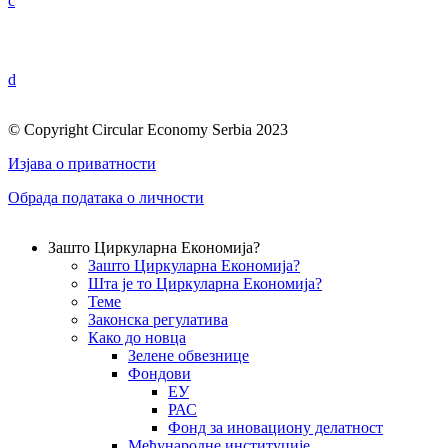
c
d
© Copyright Circular Economy Serbia 2023
Изјава о приватности
Обрада података о личности
Зашто Циркуларна Економија?
Зашто Циркуларна Економија?
Шта је то Циркуларна Економија?
Теме
Законска регулатива
Како до новца
Зелене обвезнице
Фондови
ЕУ
РАС
Фонд за иновациону делатност
Међународне институције