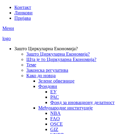
Skip
Контакт
to
Линкови
Secondary
main
Пријава
Menu
content
Мени
logo
Зашто Циркуларна Економија?
Зашто Циркуларна Економија?
Main
Шта је то Циркуларна Економија?
navigation
Теме
Законска регулатива
Како до новца
Зелене обвезнице
Фондови
ЕУ
РАС
Фонд за иновациону делатност
Међународне институције
NBA
FAO
OSCE
GIZ