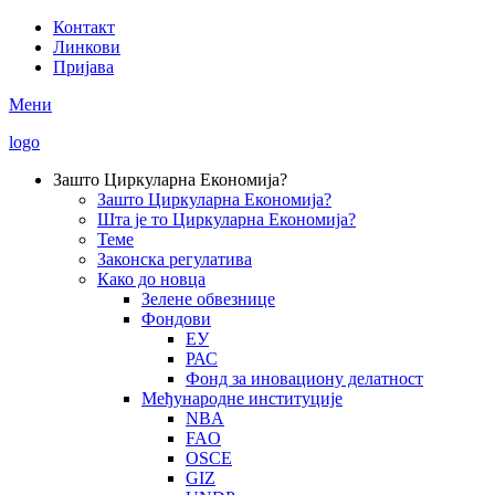
Skip
Контакт
to
Линкови
Secondary
main
Пријава
Menu
content
Мени
logo
Зашто Циркуларна Економија?
Зашто Циркуларна Економија?
Main
Шта је то Циркуларна Економија?
navigation
Теме
Законска регулатива
Како до новца
Зелене обвезнице
Фондови
ЕУ
РАС
Фонд за иновациону делатност
Међународне институције
NBA
FAO
OSCE
GIZ