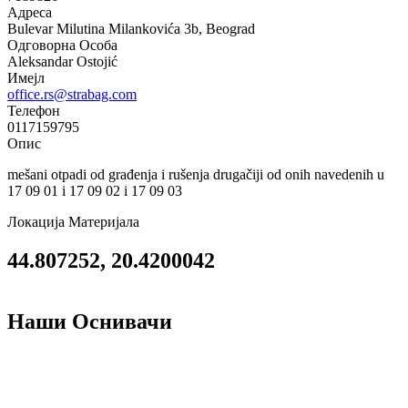
Адреса
Bulevar Milutina Milankovića 3b, Beograd
Одговорна Особа
Aleksandar Ostojić
Имејл
office.rs@strabag.com
Телефон
0117159795
Опис
mešani otpadi od građenja i rušenja drugačiji od onih navedenih u
17 09 01 i 17 09 02 i 17 09 03
Локација Материјала
44.807252, 20.4200042
Наши Оснивачи