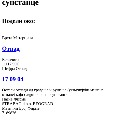
супстанце
Подели ово:
Врста Материјала
Отпад
Количина
11117.90T
Шифра Отпада
17 09 04
Остали отпади од грађења и рушења (укључујући мешане
отпаде) који садрже опасне супстанце
Назив Фирме
STRABAG d.o.o. BEOGRAD
Матични Број Фирме
7189826