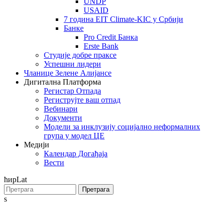
UNDP
USAID
7 година EIT Climate-KIC у Србији
Банке
Pro Credit Банка
Erste Bank
Студије добре праксе
Успешни лидери
Чланице Зелене Алијансе
Дигитална Платформа
Регистар Отпада
Региструјте ваш отпад
Вебинари
Документи
Модели за инклузију социјално неформалних
група у модел ЦЕ
Медији
Календар Догађаја
Вести
ћир
Lat
Претрага
s