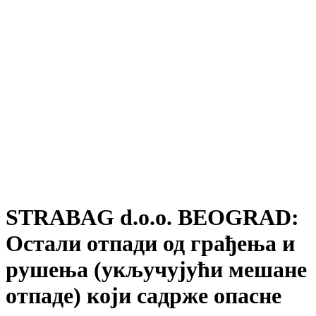
STRABAG d.o.o. BEOGRAD:
Остали отпади од грађења и
рушења (укључујући мешане
отпаде) који садрже опасне