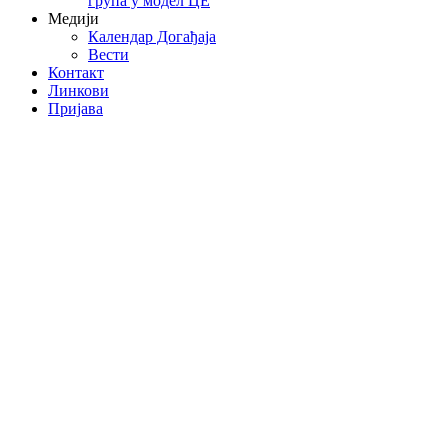
група у модел ЦЕ
Медији
Календар Догађаја
Вести
Контакт
Линкови
Пријава