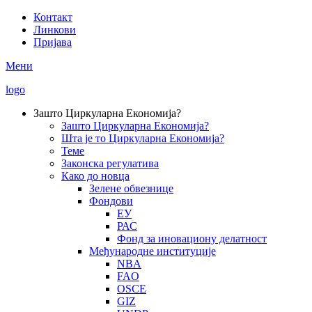
Skip
Контакт
to
Линкови
Secondary
main
Пријава
Menu
content
Мени
logo
Зашто Циркуларна Економија?
Зашто Циркуларна Економија?
Main
Шта је то Циркуларна Економија?
navigation
Теме
Законска регулатива
Како до новца
Зелене обвезнице
Фондови
ЕУ
РАС
Фонд за иновациону делатност
Међународне институције
NBA
FAO
OSCE
GIZ