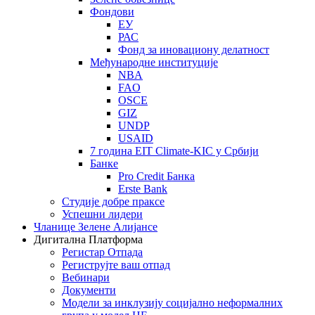
Фондови
ЕУ
РАС
Фонд за иновациону делатност
Међународне институције
NBA
FAO
OSCE
GIZ
UNDP
USAID
7 година EIT Climate-KIC у Србији
Банке
Pro Credit Банка
Erste Bank
Студије добре праксе
Успешни лидери
Чланице Зелене Алијансе
Дигитална Платформа
Регистар Отпада
Региструјте ваш отпад
Вебинари
Документи
Модели за инклузију социјално неформалних