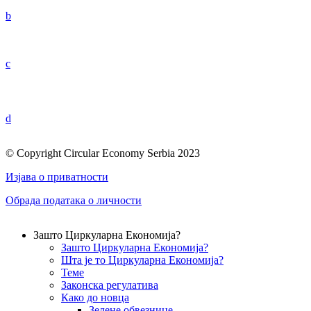
b
c
d
© Copyright Circular Economy Serbia 2023
Изјава о приватности
Обрада података о личности
Зашто Циркуларна Економија?
Зашто Циркуларна Економија?
Шта је то Циркуларна Економија?
Теме
Законска регулатива
Како до новца
Зелене обвезнице