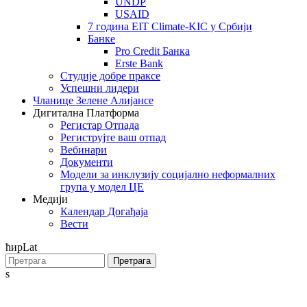
UNDP
USAID
7 година EIT Climate-KIC у Србији
Банке
Pro Credit Банка
Erste Bank
Студије добре праксе
Успешни лидери
Чланице Зелене Алијансе
Дигитална Платформа
Регистар Отпада
Региструјте ваш отпад
Вебинари
Документи
Модели за инклузију социјално неформалних
група у модел ЦЕ
Медији
Календар Догађаја
Вести
ћир
Lat
Претрага
s