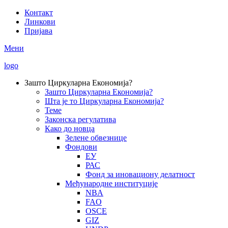
Skip
Контакт
to
Линкови
Secondary
main
Пријава
Menu
content
Мени
logo
Зашто Циркуларна Економија?
Зашто Циркуларна Економија?
Main
Шта је то Циркуларна Економија?
navigation
Теме
Законска регулатива
Како до новца
Зелене обвезнице
Фондови
ЕУ
РАС
Фонд за иновациону делатност
Међународне институције
NBA
FAO
OSCE
GIZ