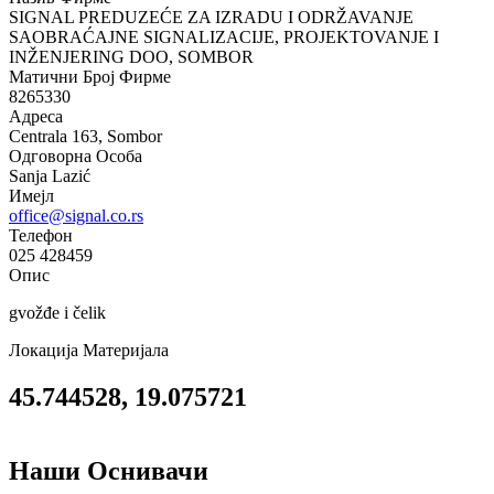
SIGNAL PREDUZEĆE ZA IZRADU I ODRŽAVANJE
SAOBRAĆAJNE SIGNALIZACIJE, PROJEKTOVANJE I
INŽENJERING DOO, SOMBOR
Матични Број Фирме
8265330
Адреса
Centrala 163, Sombor
Одговорна Особа
Sanja Lazić
Имејл
office@signal.co.rs
Телефон
025 428459
Опис
gvožđe i čelik
Локација Материјала
45.744528, 19.075721
Наши Оснивачи