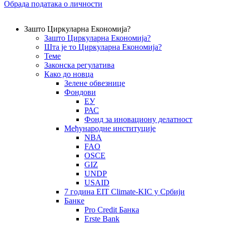
Обрада података о личности
Зашто Циркуларна Економија?
Зашто Циркуларна Економија?
Шта је то Циркуларна Економија?
Теме
Законска регулатива
Како до новца
Зелене обвезнице
Фондови
ЕУ
РАС
Фонд за иновациону делатност
Међународне институције
NBA
FAO
OSCE
GIZ
UNDP
USAID
7 година EIT Climate-KIC у Србији
Банке
Pro Credit Банка
Erste Bank