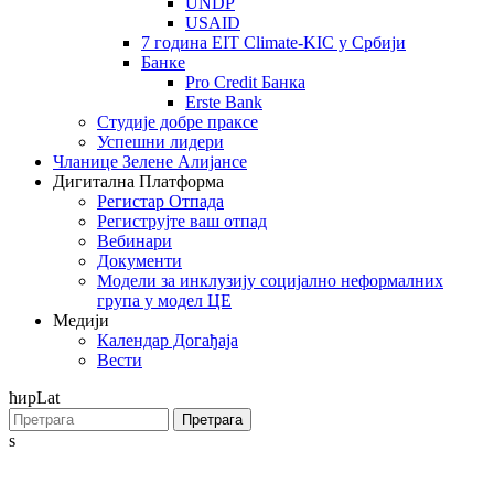
UNDP
USAID
7 година EIT Climate-KIC у Србији
Банке
Pro Credit Банка
Erste Bank
Студије добре праксе
Успешни лидери
Чланице Зелене Алијансе
Дигитална Платформа
Регистар Отпада
Региструјте ваш отпад
Вебинари
Документи
Модели за инклузију социјално неформалних
група у модел ЦЕ
Медији
Календар Догађаја
Вести
ћир
Lat
Претрага
s