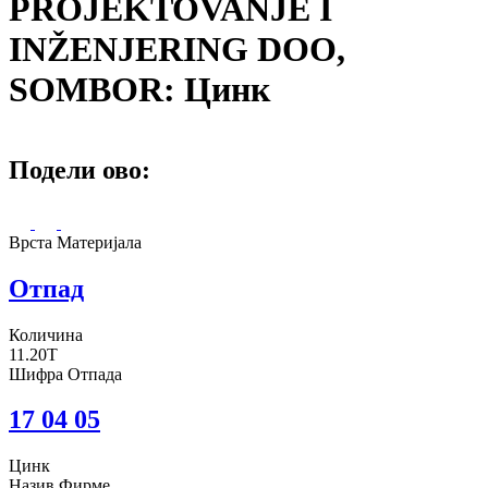
PROJEKTOVANJE I
INŽENJERING DOO,
SOMBOR: Цинк
Подели ово:
Врста Материјала
Отпад
Количина
11.20T
Шифра Отпада
17 04 05
Цинк
Назив Фирме