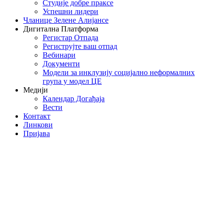
Студије добре праксе
Успешни лидери
Чланице Зелене Алијансе
Дигитална Платформа
Регистар Отпада
Региструјте ваш отпад
Вебинари
Документи
Модели за инклузију социјално неформалних
група у модел ЦЕ
Медији
Календар Догађаја
Вести
Контакт
Линкови
Пријава