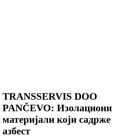
TRANSSERVIS DOO
PANČEVO: Изолациони
материјали који садрже
азбест