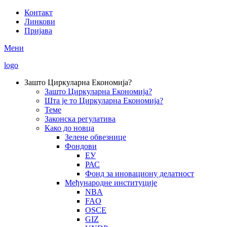
Skip
Контакт
to
Линкови
Secondary
main
Пријава
Menu
content
Мени
logo
Зашто Циркуларна Економија?
Зашто Циркуларна Економија?
Main
Шта је то Циркуларна Економија?
navigation
Теме
Законска регулатива
Како до новца
Зелене обвезнице
Фондови
ЕУ
РАС
Фонд за иновациону делатност
Међународне институције
NBA
FAO
OSCE
GIZ