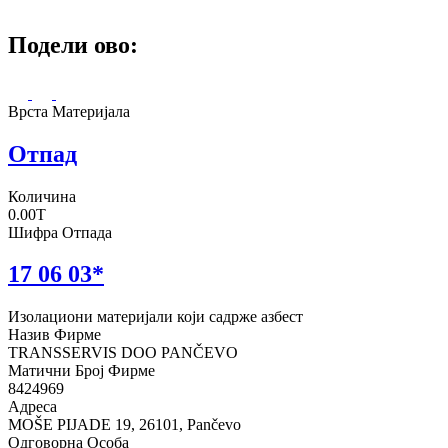
Подели ово:
Врста Материјала
Отпад
Количина
0.00T
Шифра Отпада
17 06 03*
Изолациони материјали који садрже азбест
Назив Фирме
TRANSSERVIS DOO PANČEVO
Матични Број Фирме
8424969
Адреса
MOŠE PIJADE 19, 26101, Pančevo
Одговорна Особа