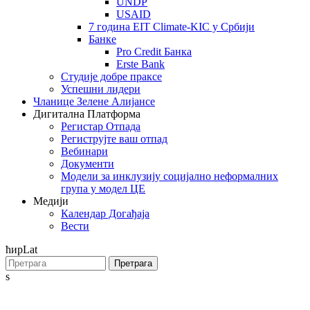
UNDP
USAID
7 година EIT Climate-KIC у Србији
Банке
Pro Credit Банка
Erste Bank
Студије добре праксе
Успешни лидери
Чланице Зелене Алијансе
Дигитална Платформа
Регистар Отпада
Региструјте ваш отпад
Вебинари
Документи
Модели за инклузију социјално неформалних
група у модел ЦЕ
Медији
Календар Догађаја
Вести
ћир
Lat
Претрага
s