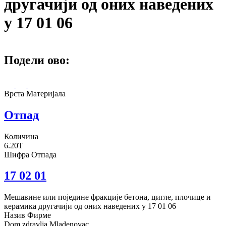
другачији од оних наведених
у 17 01 06
Подели ово:
Врста Материјала
Отпад
Количина
6.20T
Шифра Отпада
17 02 01
Мешавине или поједине фракције бетона, цигле, плочице и
керамика другачији од оних наведених у 17 01 06
Назив Фирме
Dom zdravlja Mladenovac