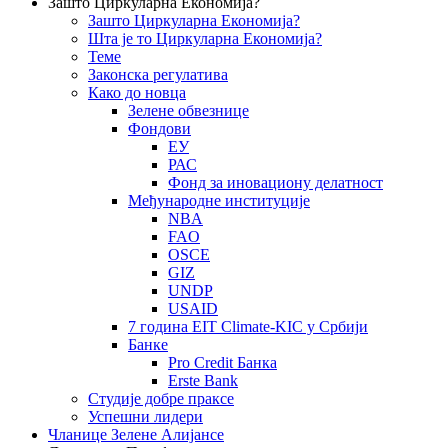
Зашто Циркуларна Економија?
Зашто Циркуларна Економија?
Шта је то Циркуларна Економија?
Теме
Законска регулатива
Како до новца
Зелене обвезнице
Фондови
ЕУ
РАС
Фонд за иновациону делатност
Међународне институције
NBA
FAO
OSCE
GIZ
UNDP
USAID
7 година EIT Climate-KIC у Србији
Банке
Pro Credit Банка
Erste Bank
Студије добре праксе
Успешни лидери
Чланице Зелене Алијансе