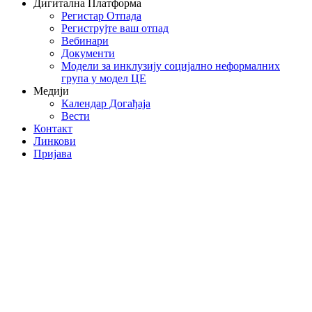
Дигитална Платформа
Регистар Отпада
Региструјте ваш отпад
Вебинари
Документи
Модели за инклузију социјално неформалних
група у модел ЦЕ
Медији
Календар Догађаја
Вести
Контакт
Линкови
Пријава