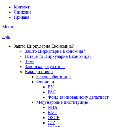
Skip
Контакт
to
Линкови
Secondary
main
Пријава
Menu
content
Мени
logo
Зашто Циркуларна Економија?
Зашто Циркуларна Економија?
Main
Шта је то Циркуларна Економија?
navigation
Теме
Законска регулатива
Како до новца
Зелене обвезнице
Фондови
ЕУ
РАС
Фонд за иновациону делатност
Међународне институције
NBA
FAO
OSCE
GIZ