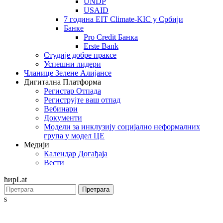
UNDP
USAID
7 година EIT Climate-KIC у Србији
Банке
Pro Credit Банка
Erste Bank
Студије добре праксе
Успешни лидери
Чланице Зелене Алијансе
Дигитална Платформа
Регистар Отпада
Региструјте ваш отпад
Вебинари
Документи
Модели за инклузију социјално неформалних
група у модел ЦЕ
Медији
Календар Догађаја
Вести
ћир
Lat
Претрага
s