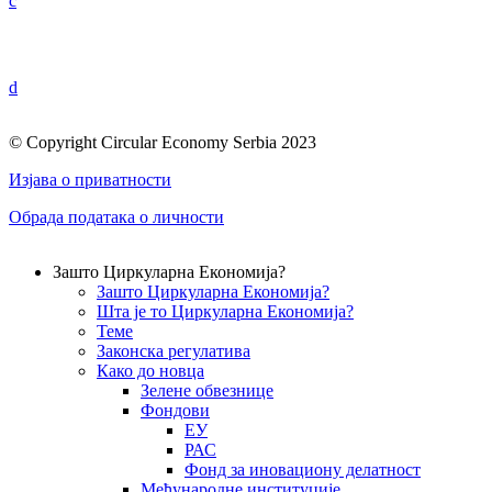
c
d
© Copyright Circular Economy Serbia 2023
Изјава о приватности
Обрада података о личности
Зашто Циркуларна Економија?
Зашто Циркуларна Економија?
Шта је то Циркуларна Економија?
Теме
Законска регулатива
Како до новца
Зелене обвезнице
Фондови
ЕУ
РАС
Фонд за иновациону делатност
Међународне институције