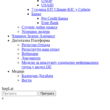
UNDP
USAID
7 година EIT Climate-KIC у Србији
Банке
Pro Credit Банка
Erste Bank
Студије добре праксе
Успешни лидери
Чланице Зелене Алијансе
Дигитална Платформа
Регистар Отпада
Региструјте ваш отпад
Вебинари
Документи
Модели за инклузију социјално неформалних
група у модел ЦЕ
Медији
Календар Догађаја
Вести
ћир
Lat
Претрага
s