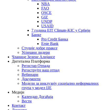
NBA
FAO
OSCE
GIZ
UNDP
USAID
7 година EIT Climate-KIC у Србији
Банке
Pro Credit Банка
Erste Bank
Студије добре праксе
Успешни лидери
Чланице Зелене Алијансе
Дигитална Платформа
Регистар Отпада
Региструјте ваш отпад
Вебинари
Документи
Модели за инклузију социјално неформалних
група у модел ЦЕ
Медији
Календар Догађаја
Вести
Контакт
Линкови