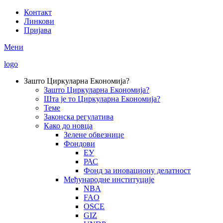
Skip
Контакт
to
Линкови
Secondary
main
Пријава
Menu
content
Мени
logo
Зашто Циркуларна Економија?
Зашто Циркуларна Економија?
Main
Шта је то Циркуларна Економија?
navigation
Теме
Законска регулатива
Како до новца
Зелене обвезнице
Фондови
ЕУ
РАС
Фонд за иновациону делатност
Међународне институције
NBA
FAO
OSCE
GIZ