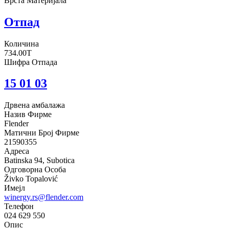
Врста Материјала
Отпад
Количина
734.00T
Шифра Отпада
15 01 03
Дрвена амбалажа
Назив Фирме
Flender
Матични Број Фирме
21590355
Адреса
Batinska 94, Subotica
Одговорна Особа
Živko Topalović
Имејл
winergy.rs@flender.com
Телефон
024 629 550
Опис