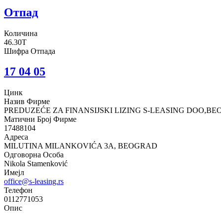
Отпад
Количина
46.30T
Шифра Отпада
17 04 05
Цинк
Назив Фирме
PREDUZEĆE ZA FINANSIJSKI LIZING S-LEASING DOO,B
Матични Број Фирме
17488104
Адреса
MILUTINA MILANKOVIĆA 3A, BEOGRAD
Одговорна Особа
Nikola Stamenković
Имејл
office@s-leasing.rs
Телефон
0112771053
Опис