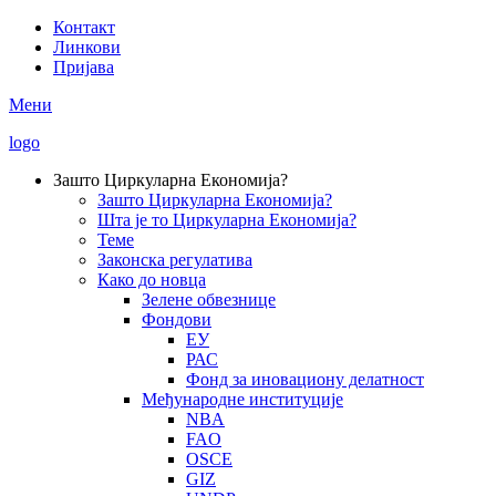
Skip
Контакт
to
Линкови
Secondary
main
Пријава
Menu
content
Мени
logo
Зашто Циркуларна Економија?
Зашто Циркуларна Економија?
Main
Шта је то Циркуларна Економија?
navigation
Теме
Законска регулатива
Како до новца
Зелене обвезнице
Фондови
ЕУ
РАС
Фонд за иновациону делатност
Међународне институције
NBA
FAO
OSCE
GIZ