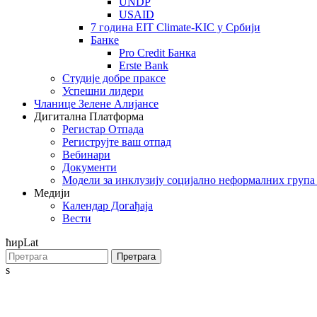
UNDP
USAID
7 година EIT Climate-KIC у Србији
Банке
Pro Credit Банка
Erste Bank
Студије добре праксе
Успешни лидери
Чланице Зелене Алијансе
Дигитална Платформа
Регистар Отпада
Региструјте ваш отпад
Вебинари
Документи
Модели за инклузију социјално неформалних група
Медији
Календар Догађаја
Вести
ћир
Lat
Претрага
s