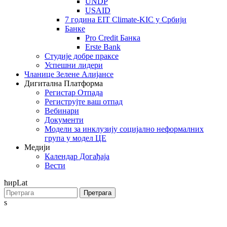
UNDP
USAID
7 година EIT Climate-KIC у Србији
Банке
Pro Credit Банка
Erste Bank
Студије добре праксе
Успешни лидери
Чланице Зелене Алијансе
Дигитална Платформа
Регистар Отпада
Региструјте ваш отпад
Вебинари
Документи
Модели за инклузију социјално неформалних
група у модел ЦЕ
Медији
Календар Догађаја
Вести
ћир
Lat
Претрага
s