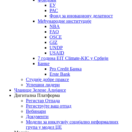
ЕУ
РАС
Фонд за иновациону делатност
Међународне институције
NBA
FAO
OSCE
GIZ
UNDP
USAID
7 година EIT Climate-KIC у Србији
Банке
Pro Credit Банка
Erste Bank
Студије добре праксе
Успешни лидери
Чланице Зелене Алијансе
Дигитална Платформа
Регистар Отпада
Региструјте ваш отпад
Вебинари
Документи
Модели за инклузију социјално неформалних
група у модел ЦЕ