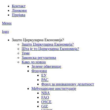
Skip
Контакт
to
Линкови
Secondary
main
Пријава
Menu
content
Мени
logo
Зашто Циркуларна Економија?
Зашто Циркуларна Економија?
Main
Шта је то Циркуларна Економија?
navigation
Теме
Законска регулатива
Како до новца
Зелене обвезнице
Фондови
ЕУ
РАС
Фонд за иновациону делатност
Међународне институције
NBA
FAO
OSCE
GIZ