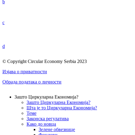
b
c
d
© Copyright Circular Economy Serbia 2023
Изјава о приватности
Обрада података о личности
Зашто Циркуларна Економија?
Зашто Циркуларна Економија?
Шта је то Циркуларна Економија?
Теме
Законска регулатива
Како до новца
Зелене обвезнице
Фондови