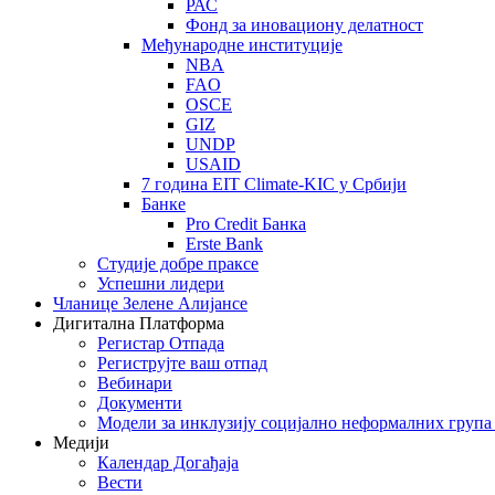
РАС
Фонд за иновациону делатност
Међународне институције
NBA
FAO
OSCE
GIZ
UNDP
USAID
7 година EIT Climate-KIC у Србији
Банке
Pro Credit Банка
Erste Bank
Студије добре праксе
Успешни лидери
Чланице Зелене Алијансе
Дигитална Платформа
Регистар Отпада
Региструјте ваш отпад
Вебинари
Документи
Модели за инклузију социјално неформалних група
Медији
Календар Догађаја
Вести