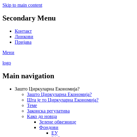
Skip to main content
Secondary Menu
Контакт
Линкови
Пријава
Мени
logo
Main navigation
Зашто Циркуларна Економија?
Зашто Циркуларна Економија?
Шта је то Циркуларна Економија?
Теме
Законска регулатива
Како до новца
Зелене обвезнице
Фондови
ЕУ